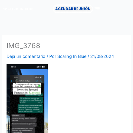
Ir
AGENDAR REUNIÓN
al
contenido
CASOS DE ÉXITO
IMG_3768
Deja un comentario
/ Por
Scaling In Blue
/
21/08/2024